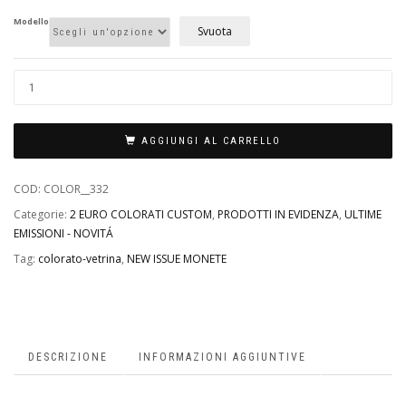
6,99€
Modello
Svuota
a
13,90€
AGGIUNGI AL CARRELLO
COD:
COLOR__332
Categorie:
2 EURO COLORATI CUSTOM
,
PRODOTTI IN EVIDENZA
,
ULTIME
EMISSIONI - NOVITÁ
Tag:
colorato-vetrina
,
NEW ISSUE MONETE
DESCRIZIONE
INFORMAZIONI AGGIUNTIVE