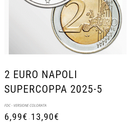
2 EURO NAPOLI
SUPERCOPPA 2025-5
FDC - VERSIONE COLORATA
Fascia
6,99
€
13,90
€
di
-
prezzo:
da