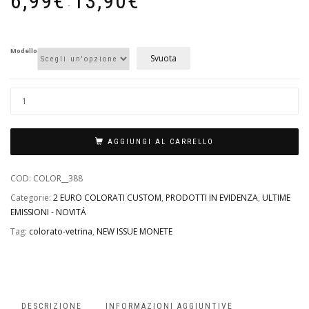
6,99
€
13,90
€
di
-
prezzo:
da
6,99€
Modello
Svuota
a
13,90€
AGGIUNGI AL CARRELLO
COD:
COLOR__388
Categorie:
2 EURO COLORATI CUSTOM
,
PRODOTTI IN EVIDENZA
,
ULTIME
EMISSIONI - NOVITÁ
Tag:
colorato-vetrina
,
NEW ISSUE MONETE
DESCRIZIONE
INFORMAZIONI AGGIUNTIVE