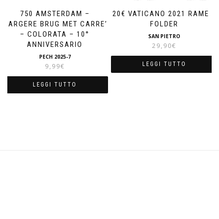
750 AMSTERDAM –
20€ VATICANO 2021 RAME +
MARGERE BRUG MET CARRE’
FOLDER
– COLORATA – 10°
SAN PIETRO
ANNIVERSARIO
29,90
€
PECH 2025-7
LEGGI TUTTO
9,99
€
LEGGI TUTTO