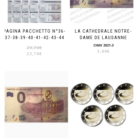
PAGINA PACCHETTO N°36-
LA CATHEDRALE NOTRE-
37-38-39-40-41-42-43-44
DAME DE LAUSANNE
CHAV 2021-3
Il
Il
29,70
€
3,99
€
prezzo
prezzo
23,76
€
originale
attuale
era:
è:
29,70€.
23,76€.