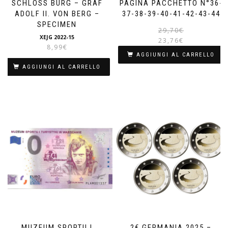
SCHLOSS BURG – GRAF
PAGINA PACCHETTO N°36-
ADOLF II. VON BERG –
37-38-39-40-41-42-43-44
SPECIMEN
I
I
29,70
€
XEJG 2022-15
23,76
€
8,99
€
AGGIUNGI AL CARRELLO
è
AGGIUNGI AL CARRELLO
MUZEUM SPORTU I
2€ GERMANIA 2025 –