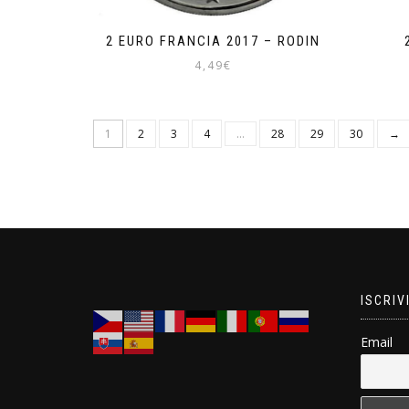
2 EURO FRANCIA 2017 – RODIN
4,49
€
1
2
3
4
…
28
29
30
→
ISCRIV
Email