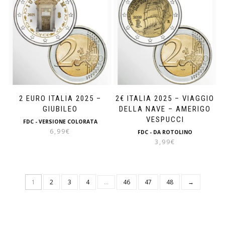
2 EURO ITALIA 2025 –
2€ ITALIA 2025 – VIAGGIO
GIUBILEO
DELLA NAVE – AMERIGO
VESPUCCI
FDC - VERSIONE COLORATA
6,99
€
FDC - DA ROTOLINO
3,99
€
1
2
3
4
…
46
47
48
→