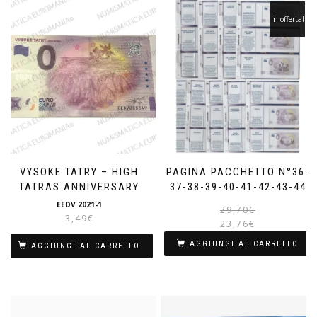
In offerta!
VYSOKE TATRY – HIGH
PAGINA PACCHETTO N°36-
TATRAS ANNIVERSARY
37-38-39-40-41-42-43-44
EEDV 2021-1
I
I
29,70
€
3,49
€
23,76
€
AGGIUNGI AL CARRELLO
AGGIUNGI AL CARRELLO
è