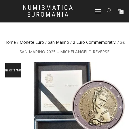
NUMISMATICA
NAVIGAZIONE
0
EUROMANIA
TOGGLE
Home
/
Monete Euro
/
San Marino
/
2 Euro Commemorativi
/ 2€
SAN MARINO 2025 – MICHELANGELO REVERSE
In offerta!