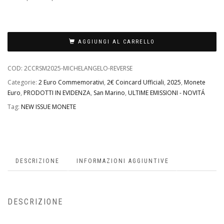
19
18
AGGIUNGI AL CARRELLO
COD:
2CCRSM2025-MICHELANGELO-REVERSE
Categorie:
2 Euro Commemorativi
,
2€ Coincard Ufficiali
,
2025
,
Monete
Euro
,
PRODOTTI IN EVIDENZA
,
San Marino
,
ULTIME EMISSIONI - NOVITÁ
Tag:
NEW ISSUE MONETE
DESCRIZIONE
INFORMAZIONI AGGIUNTIVE
DESCRIZIONE