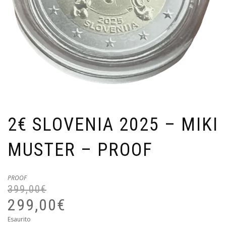
2€ SLOVENIA 2025 – MIKI
MUSTER – PROOF
PROOF
399,00
€
Il
Il
pr
pr
299,00
€
or
at
Esaurito
er
è: