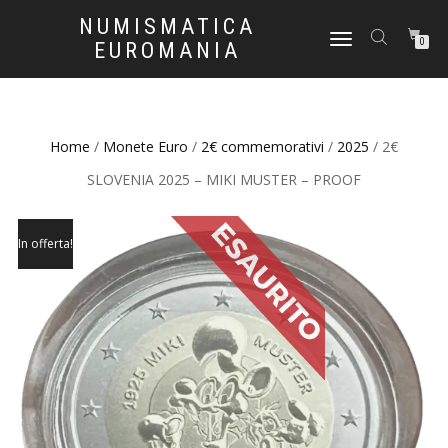
NUMISMATICA
NAVIGAZIONE
0
EUROMANIA
TOGGLE
Home
/
Monete Euro
/
2€ commemorativi
/
2025
/ 2€
SLOVENIA 2025 – MIKI MUSTER – PROOF
In offerta!