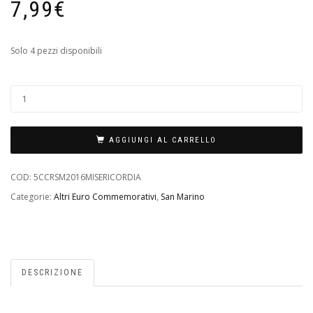
7,99
€
Solo 4 pezzi disponibili
AGGIUNGI AL CARRELLO
COD:
5CCRSM2016MISERICORDIA
Categorie:
Altri Euro Commemorativi
,
San Marino
DESCRIZIONE