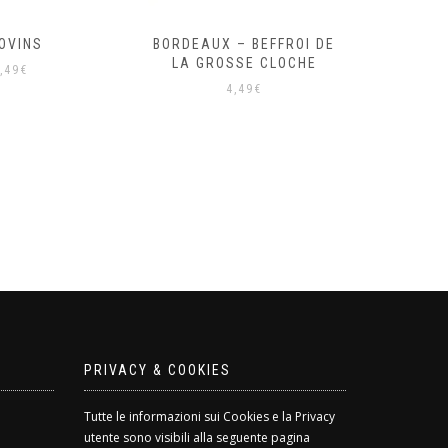
OVINS
BORDEAUX – BEFFROI DE
CARRIER
LA GROSSE CLOCHE
,49
€
4,49
€
PRIVACY & COOKIES
Tutte le informazioni sui Cookies e la Privacy
utente sono visibili alla seguente pagina