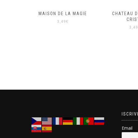
N
MAISON DE LA MAGIE
CHATEAU D
CRIS
3,49
€
3,49
ISCRIV
Email