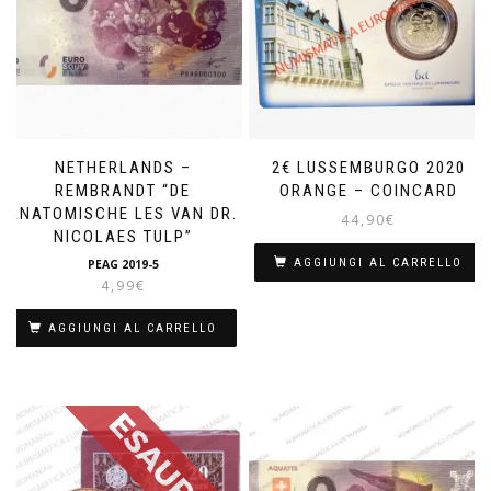
NETHERLANDS –
2€ LUSSEMBURGO 2020
REMBRANDT “DE
ORANGE – COINCARD
ANATOMISCHE LES VAN DR.
44,90
€
NICOLAES TULP”
AGGIUNGI AL CARRELLO
PEAG 2019-5
4,99
€
AGGIUNGI AL CARRELLO