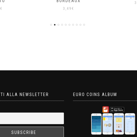
TO
BORDEAUX
3
€
3,49
€
ITI ALLA NEWSLETTER
EURO COINS ALBUM