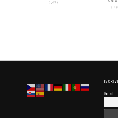
CRIS
3,49
€
3,49
ISCRIV
Email