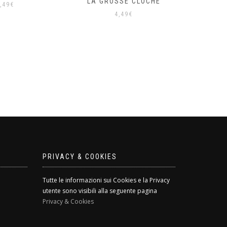
LA GROSSE CLOCHE
,49
€
4,49
€
PRIVACY & COOKIES
Tutte le informazioni sui Cookies e la Privacy
utente sono visibili alla seguente pagina
Privacy & Cookies