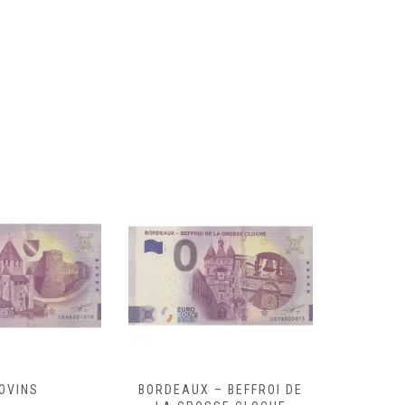
OVINS
BORDEAUX – BEFFROI DE
CARRIER