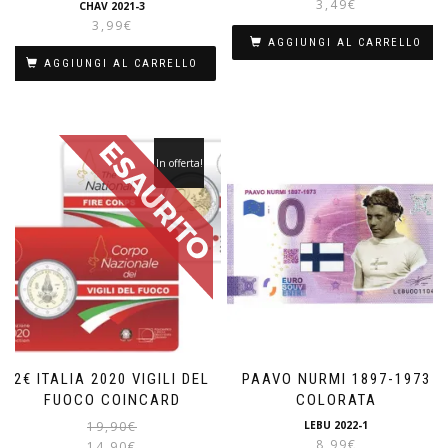
3,49
€
CHAV 2021-3
3,99
€
AGGIUNGI AL CARRELLO
AGGIUNGI AL CARRELLO
In offerta!
2€ ITALIA 2020 VIGILI DEL
PAAVO NURMI 1897-1973
FUOCO COINCARD
COLORATA
Il
Il
19,90
€
LEBU 2022-1
prezzo
prezzo
8,99
€
14,90
€