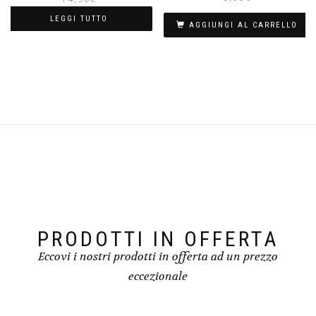
originale
attuale
LEGGI TUTTO
era:
è:
AGGIUNGI AL CARRELLO
19,90€.
14,90€.
PRODOTTI IN OFFERTA
Eccovi i nostri prodotti in offerta ad un prezzo
eccezionale