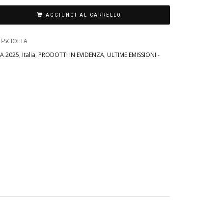
AGGIUNGI AL CARRELLO
I-SCIOLTA
IA 2025
,
Italia
,
PRODOTTI IN EVIDENZA
,
ULTIME EMISSIONI -