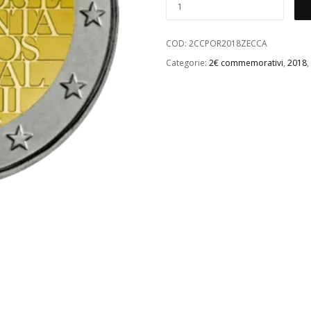
COD:
2CCPOR2018ZECCA
Categorie:
2€ commemorativi
,
2018
,