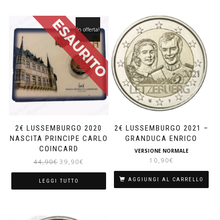
In offerta!
2€ LUSSEMBURGO 2020
2€ LUSSEMBURGO 2021 –
NASCITA PRINCIPE CARLO
GRANDUCA ENRICO
COINCARD
VERSIONE NORMALE
10,90
€
Il
Il
44,90
€
39,90
€
prezzo
prezzo
originale
attuale
AGGIUNGI AL CARRELLO
LEGGI TUTTO
era:
è:
44,90€.
39,90€.